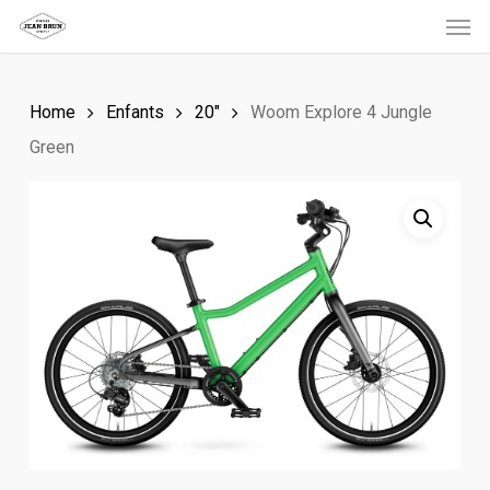
Men
Skip
to
main
Home
Enfants
20"
Woom Explore 4 Jungle
content
Green