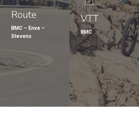
Route
VTT
BMC – Enve –
BMC
Stevens