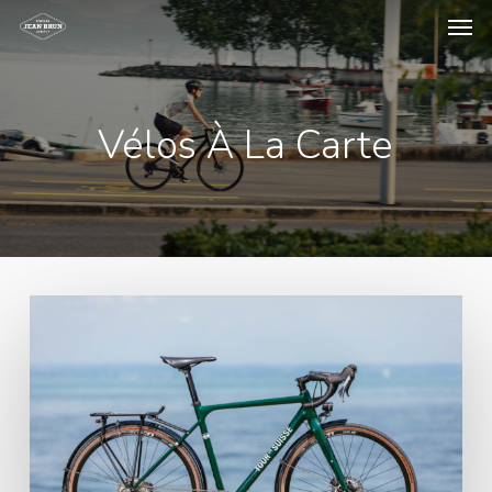
Men
Skip
to
main
content
Vélos À La Carte