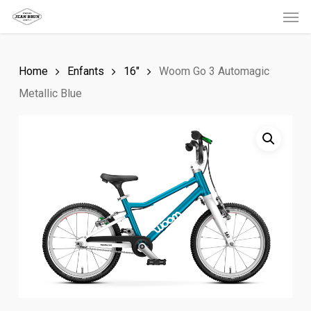
Men
Skip
to
main
Home
Enfants
16"
Woom Go 3 Automagic
content
Metallic Blue