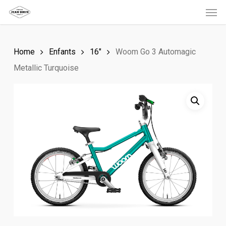
Men
Skip
to
main
Home
Enfants
16"
Woom Go 3 Automagic
content
Metallic Turquoise