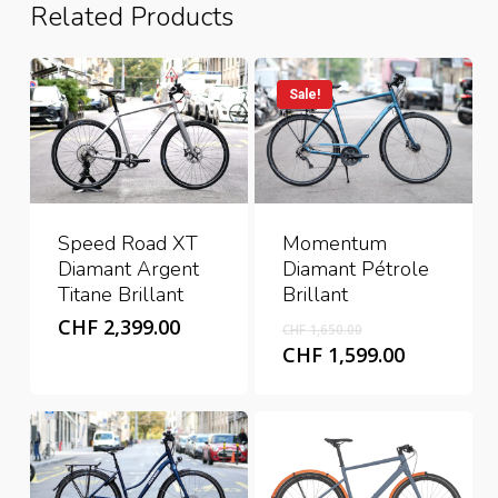
Related Products
Sale!
Momentum
Speed Road XT
Diamant Pétrole
Diamant Argent
Brillant
Titane Brillant
Original
CHF
2,399.00
CHF
1,650.00
price
Current
CHF
1,599.00
was:
price
CHF 1,650.00.
is:
CHF 1,599