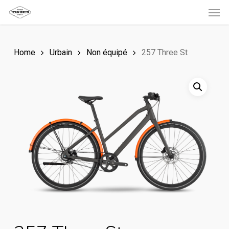
Men
Skip
to
main
Home
Urbain
Non équipé
257 Three St
content