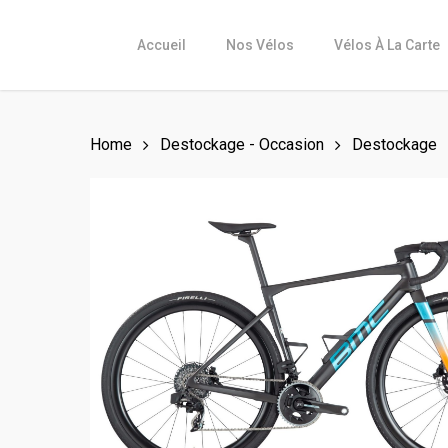
Skip
to
Accueil
Nos Vélos
Vélos À La Carte
main
content
Home
Destockage - Occasion
Destockage