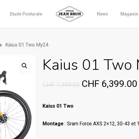
Etude Posturale
News
Magasin
Kaius 01 Two My24
Kaius 01 Two
Original
CHF
6,399.00
CHF
7,999.00
price
was:
Kaius 01 Two
CHF 7,999.00.
Montage
: Sram Force AXS 2×12, 30-43 et 