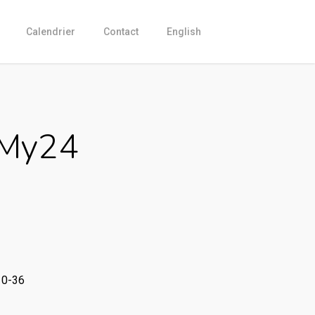
Calendrier
Contact
English
 My24
Current
price
is:
CHF 6,399.00.
10-36