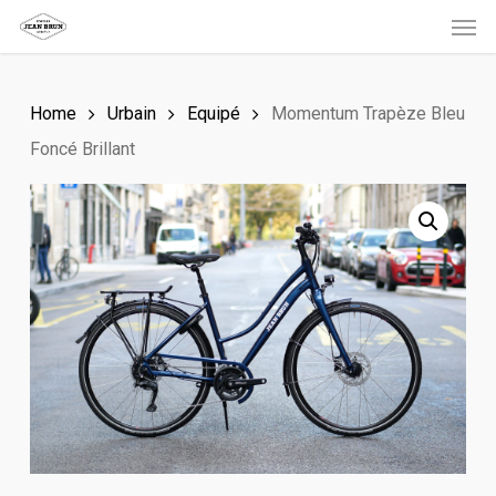
Men
Skip
to
main
Home
Urbain
Equipé
Momentum Trapèze Bleu
content
Foncé Brillant