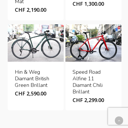
Mat
price
Current
CHF
1,300.00
was:
CHF
2,190.00
price
CHF 1,499.00.
is:
CHF 1,300
Speed Road
Hin & Weg
Alfine 11
Diamant British
Diamant Chili
Green Brillant
Brillant
CHF
2,590.00
CHF
2,299.00