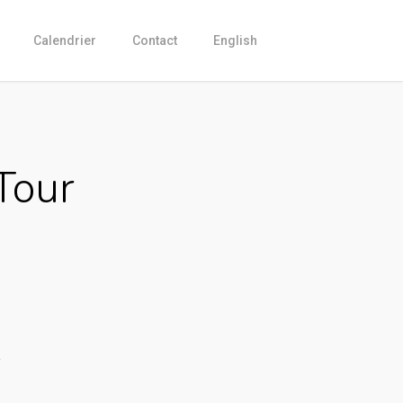
Calendrier
Contact
English
Tour
Current
price
is:
CHF 2,399.00.
e