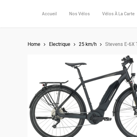
Skip
to
Accueil
Nos Vélos
Vélos À La Carte
main
content
Home
Electrique
25 km/h
Stevens E-6X 