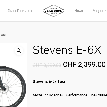
Etude Posturale
News
Magasin
Tour
Stevens E-6X 
Original
CHF
2,399.00
CHF
3,399.00
price
was:
Stevens E-6x Tour
CHF 3,399.00.
Moteur
: Bosch G3 Performance Line Cruis