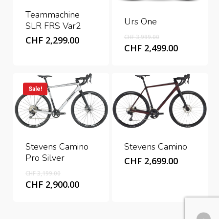
Teammachine
Urs One
SLR FRS Var2
Original
CHF
3,999.00
CHF
2,299.00
price
Current
CHF
2,499.00
was:
price
CHF 3,999.00.
is:
CHF 2,499
Sale!
Stevens Camino
Stevens Camino
Pro Silver
CHF
2,699.00
Original
CHF
3,199.00
price
Current
CHF
2,900.00
was:
price
CHF 3,199.00.
is:
CHF 2,900.00.