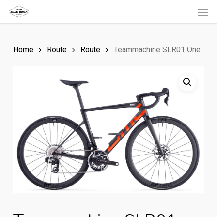
Men
Skip
to
main
Home
Route
Route
Teammachine SLR01 One
content