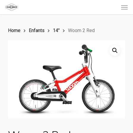
Men
Skip
to
main
Home
Enfants
14"
Woom 2 Red
content