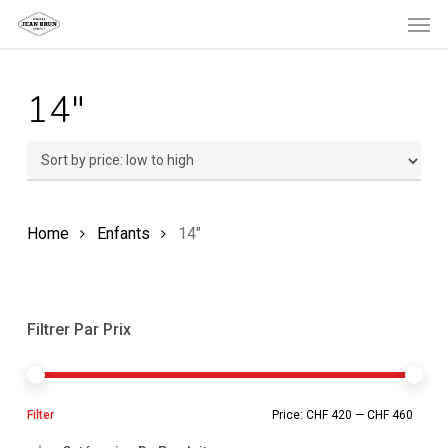
Men
Skip
to
main
14"
content
Home
Enfants
14"
Filtrer Par Prix
Min
Ma
Filter
Price:
CHF 420
—
CHF 460
pric
pric