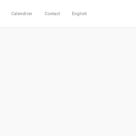
Calendrier
Contact
English
Current
price
is:
CHF 1,300.00.