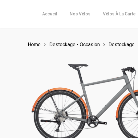
Skip
to
Accueil
Nos Vélos
Vélos À La Carte
main
content
Home
Destockage - Occasion
Destockage