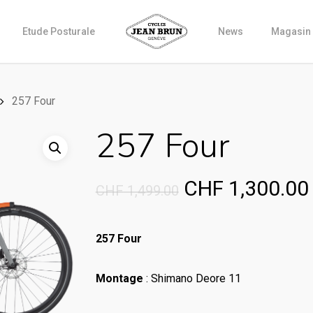
Etude Posturale
News
Magasin
257 Four
257 Four
Original
CHF
1,300.00
CHF
1,499.00
price
was:
257 Four
CHF 1,499.00.
Montage
: Shimano Deore 11