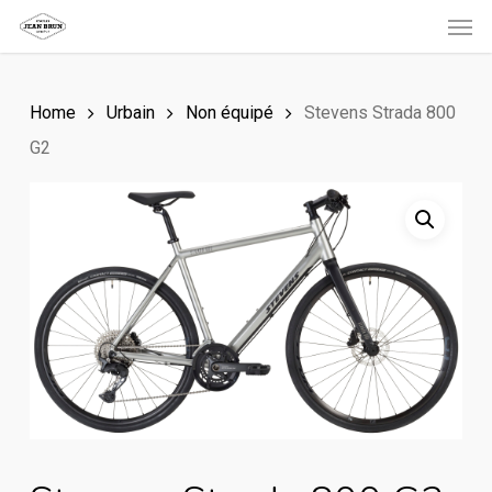
Men
Skip
to
main
Home
Urbain
Non équipé
Stevens Strada 800
content
G2