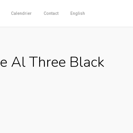
Calendrier
Contact
English
e Al Three Black
Current
price
is:
CHF 1,399.00.