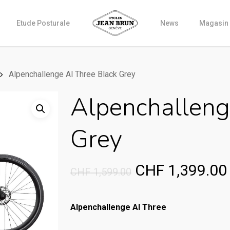
Etude Posturale
News
Magasin
Alpenchallenge Al Three Black Grey
Alpenchalleng
Grey
Original
CHF
1,399.00
CHF
1,599.00
price
was:
Alpenchallenge Al Three
CHF 1,599.00.