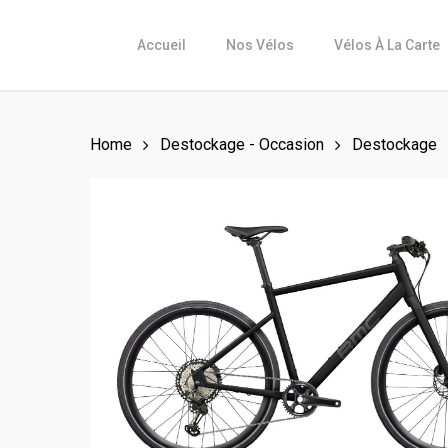
Skip
to
Accueil
Nos Vélos
Vélos À La Carte
main
content
Home
Destockage - Occasion
Destockage