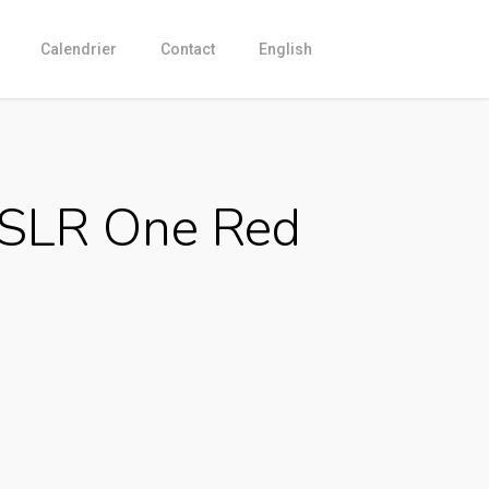
Calendrier
Contact
English
SLR One Red
Current
price
is:
CHF 4,999.00.