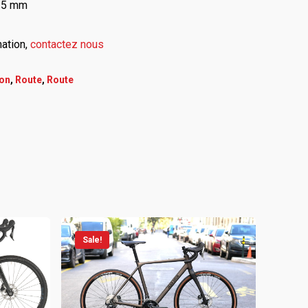
35 mm
mation,
contactez nous
on
,
Route
,
Route
Sale!