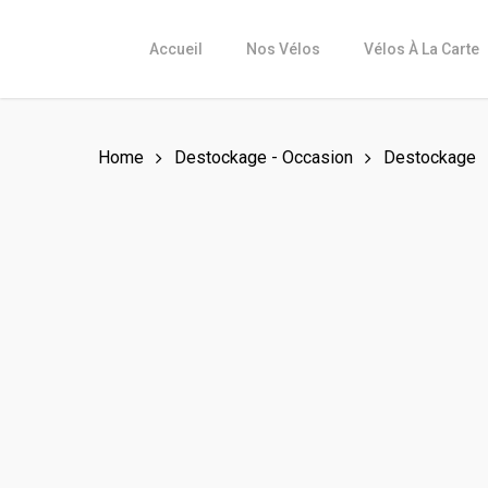
Skip
to
Accueil
Nos Vélos
Vélos À La Carte
main
content
Home
Destockage - Occasion
Destockage