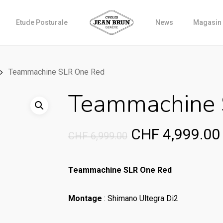
Etude Posturale
News
Magasin
Teammachine SLR One Red
Teammachine 
Original
CHF
4,999.00
CHF
6,999.00
price
was:
Teammachine SLR One Red
CHF 6,999.00.
Montage
: Shimano Ultegra Di2