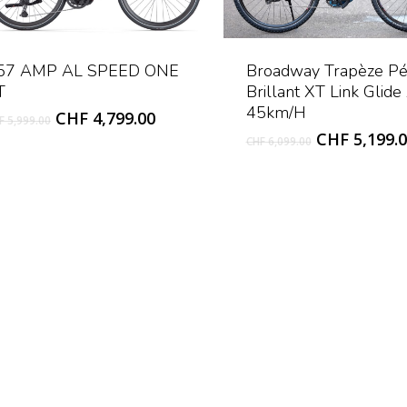
57 AMP AL SPEED ONE
Broadway Trapèze Pé
T
Brillant XT Link Glide
45km/h
Original
Current
CHF
4,799.00
F
5,999.00
price
price
Original
CHF
5,199.
CHF
6,099.00
was:
is:
price
CHF 5,999.00.
CHF 4,799.00.
was:
CHF 6,099.0