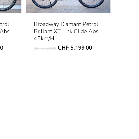
trol
Broadway Diamant Pétrol
 Abs
Brillant XT Link Glide Abs
45km/h
Current
Original
Current
00
CHF
5,199.00
CHF
6,099.00
price
price
price
is:
was:
is:
0.
CHF 5,199.00.
CHF 6,099.00.
CHF 5,199.00.