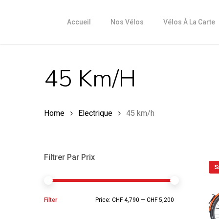
Skip
to
Accueil
Nos Vélos
Vélos À La Carte
main
content
45 Km/h
Home
Electrique
45 km/h
Filtrer Par Prix
S
Min
Max
Filter
Price:
CHF 4,790
—
CHF 5,200
price
price