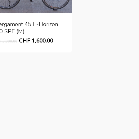
ergamont 45 E-Horizon
.0 SPE (M)
Original
Current
CHF
1,600.00
F
3,900.00
price
price
was:
is:
CHF 3,900.00.
CHF 1,600.00.