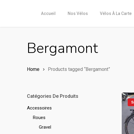
Skip
to
Accueil
Nos Vélos
Vélos À La Carte
main
content
Bergamont
Home
Products tagged “Bergamont”
Catégories De Produits
S
Accessoires
Roues
Gravel