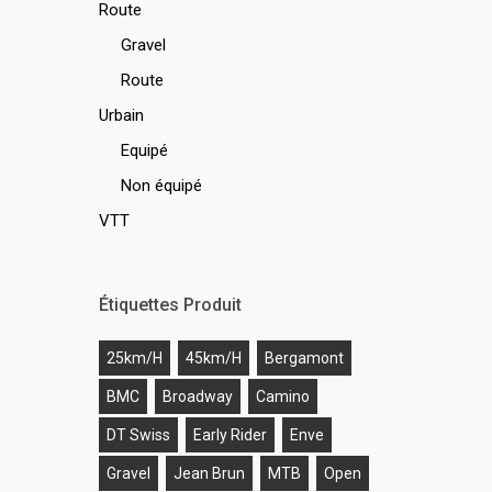
Route
Gravel
Route
Urbain
Equipé
Non équipé
VTT
Étiquettes Produit
25km/h
45km/h
Bergamont
BMC
Broadway
Camino
DT Swiss
Early Rider
Enve
Gravel
Jean Brun
MTB
Open