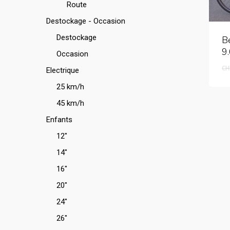
Route
Destockage - Occasion
Destockage
B
9
Occasion
CH
Electrique
25 km/h
45 km/h
Enfants
12"
14"
16"
20"
24"
26"