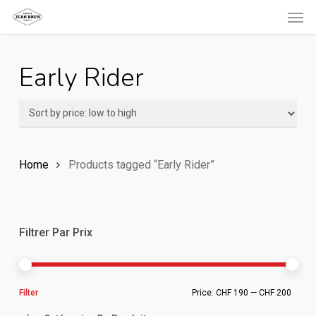
Men
Skip
to
main
Early Rider
content
Home
Products tagged “Early Rider”
Filtrer Par Prix
Min
Ma
Filter
Price:
CHF 190
—
CHF 200
pric
pric